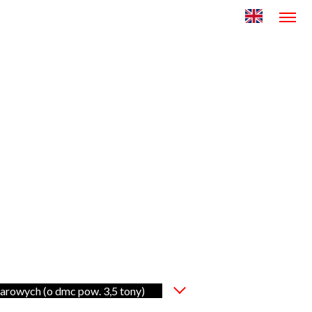
rowych (o dmc pow. 3,5 tony)