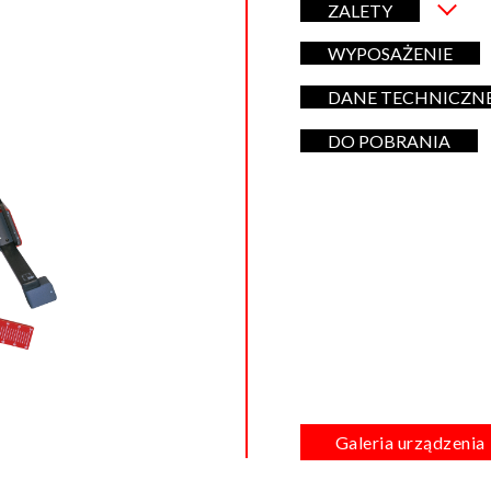
ZALETY
WYPOSAŻENIE
DANE TECHNICZN
DO POBRANIA
Galeria urządzenia